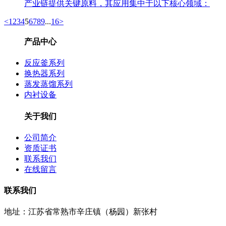
产业链提供关键原料，其应用集中于以下核心领域：
<
1
2
3
4
5
6
7
8
9
...
16
>
产品中心
反应釜系列
换热器系列
蒸发蒸馏系列
内衬设备
关于我们
公司简介
资质证书
联系我们
在线留言
联系我们
地址：江苏省常熟市辛庄镇（杨园）新张村