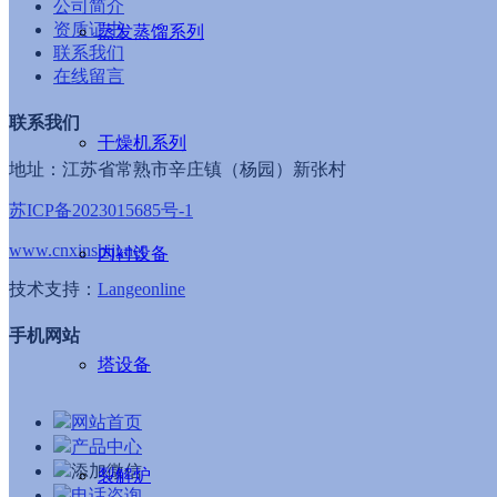
公司简介
资质证书
蒸发蒸馏系列
联系我们
在线留言
联系我们
干燥机系列
地址：江苏省常熟市辛庄镇（杨园）新张村
苏ICP备2023015685号-1
www.cnxinshiji.net
内衬设备
技术支持：
Langeonline
手机网站
塔设备
网站首页
产品中心
添加微信
裂解炉
电话咨询