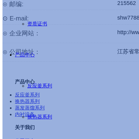
215562
⊙ 邮编:
shw778
⊙ E-mail:
资质证书
http://ww
⊙ 企业网站：
⊙ 公司地址：
江苏省
产品中心
产品中心
反应釜系列
反应釜系列
换热器系列
蒸发蒸馏系列
内衬设备
换热器系列
关于我们