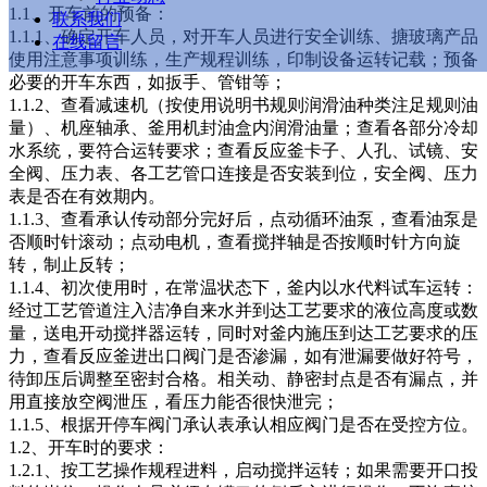
1.1、开车前的预备：
联系我们
1.1.1、确定开车人员，对开车人员进行安全训练、搪玻璃产品
在线留言
使用注意事项训练，生产规程训练，印制设备运转记载；预备
必要的开车东西，如扳手、管钳等；
1.1.2、查看减速机（按使用说明书规则润滑油种类注足规则油
量）、机座轴承、釜用机封油盒内润滑油量；查看各部分冷却
水系统，要符合运转要求；查看反应釜卡子、人孔、试镜、安
全阀、压力表、各工艺管口连接是否安装到位，安全阀、压力
表是否在有效期内。
1.1.3、查看承认传动部分完好后，点动循环油泵，查看油泵是
否顺时针滚动；点动电机，查看搅拌轴是否按顺时针方向旋
转，制止反转；
1.1.4、初次使用时，在常温状态下，釜内以水代料试车运转：
经过工艺管道注入洁净自来水并到达工艺要求的液位高度或数
量，送电开动搅拌器运转，同时对釜内施压到达工艺要求的压
力，查看反应釜进出口阀门是否渗漏，如有泄漏要做好符号，
待卸压后调整至密封合格。相关动、静密封点是否有漏点，并
用直接放空阀泄压，看压力能否很快泄完；
1.1.5、根据开停车阀门承认表承认相应阀门是否在受控方位。
1.2、开车时的要求：
1.2.1、按工艺操作规程进料，启动搅拌运转；如果需要开口投