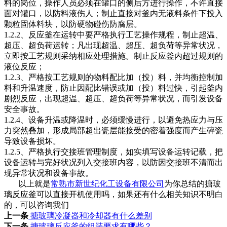
料的岗位，操作人员必须在罐口的侧后方进行操作，不许直接
面对罐口，以防料液伤人；制止直接对釜内无液料条件下投入
颗粒固体料块，以防硬物碰伤防腐层。
1.2.2、反应釜在运转中要严格执行工艺操作规程，制止超温、
超压、超负荷运转；凡出现超温、超压、超负荷等异常状况，
立即按工艺规则采纳相应处理措施。制止反应釜内超过规则的
液位反应；
1.2.3、严格按工艺规则的物料配比加（投）料，并均衡控制加
料和升温速度，防止因配比错误或加（投）料过快，引起釜内
剧烈反应，出现超温、超压、超负荷等异常状况，而引发设备
安全事故。
1.2.4、设备升温或降温时，必须缓慢进行，以避免热应力与压
力突然叠加，形成局部超出瓷层能接受的密着强度而产生碎瓷
导致设备损坏。
1.2.5、严格执行交接班管理制度，如实填写设备运转记载，把
设备运转与完好状况列入交接班内容，以防因交接班不清而出
现异常状况和设备事故。
以上就是
常熟市新世纪化工设备有限公司
为你总结的搪玻
璃反应釜可以直接开机使用吗，如果还有什么相关知识不明白
的，可以咨询我们
上一条
搪玻璃冷凝器和冷却器有什么差别
下一条
搪玻璃反应釜的组装要求有哪些？