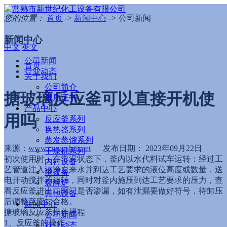
您的位置：
首页
->
新闻中心
->
公司新闻
新闻中心
中文
|
英文
公司新闻
首页
行业动态
关于我们
公司简介
搪玻璃反应釜可以直接开机使
资质证书
产品中心
用吗
反应釜系列
换热器系列
蒸发蒸馏系列
来源：
www.cnxinshiji.net
发布日期： 2023年09月22日
干燥机系列
初次使用时，在常温状态下，釜内以水代料试车运转：经过工
内衬设备
艺管道注入洁净自来水并到达工艺要求的液位高度或数量，送
塔设备
电开动搅拌器运转，同时对釜内施压到达工艺要求的压力，查
裂解炉
看反应釜进出口阀门是否渗漏，如有泄漏要做好符号，待卸压
其他设备
后调整至密封合格。
新闻中心
搪玻璃反应釜操作规程
公司新闻
1、反应釜的操作：
行业动态